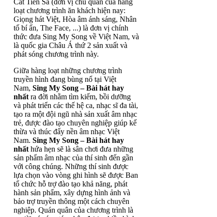
Cát Tiên Sa (đơn vị chủ quản của hàng
loạt chương trình ăn khách hiện nay:
Giọng hát Việt, Hòa âm ánh sáng, Nhân
tố bí ẩn, The Face, ...) là đơn vị chính
thức đưa Sing My Song về Việt Nam, và
là quốc gia Châu Á thứ 2 sản xuất và
phát sóng chương trình này.
Giữa hàng loạt những chương trình
truyền hình đang bùng nổ tại Việt
Nam,
Sing My Song – Bài hát hay
nhất
ra đời nhằm tìm kiếm, bồi dưỡng
và phát triển các thế hệ ca, nhạc sĩ đa tài,
tạo ra một đội ngũ nhà sản xuất âm nhạc
trẻ, được đào tạo chuyên nghiệp giúp kế
thừa và thúc đẩy nền âm nhạc Việt
Nam.
Sing My Song – Bài hát hay
nhất
hứa hẹn sẽ là sân chơi đưa những
sản phẩm âm nhạc của thí sinh đến gần
với công chúng. Những thí sinh được
lựa chọn vào vòng ghi hình sẽ được Ban
tổ chức hỗ trợ đào tạo khả năng, phát
hành sản phẩm, xây dựng hình ảnh và
bảo trợ truyền thông một cách chuyên
nghiệp. Quán quân của chương trình là