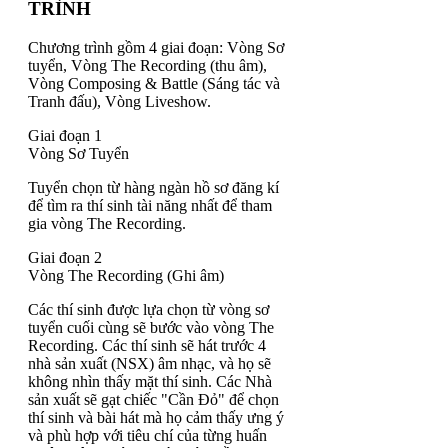
TRÌNH
Chương trình gồm 4 giai đoạn: Vòng Sơ
tuyển, Vòng The Recording (thu âm),
Vòng Composing & Battle (Sáng tác và
Tranh đấu), Vòng Liveshow.
Giai đoạn 1
Vòng Sơ Tuyển
Tuyển chọn từ hàng ngàn hồ sơ đăng kí
để tìm ra thí sinh tài năng nhất để tham
gia vòng The Recording.
Giai đoạn 2
Vòng The Recording (Ghi âm)
Các thí sinh được lựa chọn từ vòng sơ
tuyển cuối cùng sẽ bước vào vòng The
Recording. Các thí sinh sẽ hát trước 4
nhà sản xuất (NSX) âm nhạc, và họ sẽ
không nhìn thấy mặt thí sinh. Các Nhà
sản xuất sẽ gạt chiếc "Cần Đỏ" để chọn
thí sinh và bài hát mà họ cảm thấy ưng ý
và phù hợp với tiêu chí của từng huấn