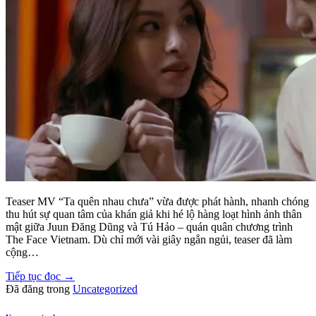
Teaser MV “Ta quên nhau chưa” vừa được phát hành, nhanh chóng
thu hút sự quan tâm của khán giả khi hé lộ hàng loạt hình ảnh thân
mật giữa Juun Đăng Dũng và Tú Hảo – quán quân chương trình
The Face Vietnam. Dù chỉ mới vài giây ngắn ngủi, teaser đã làm
cộng…
Tiếp tục đọc
→
Đã đăng trong
Uncategorized