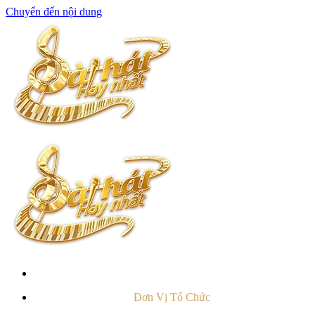
Chuyển đến nội dung
Đơn Vị Tổ Chức