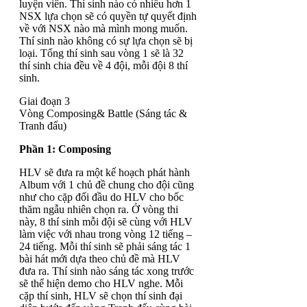
luyện viên. Thí sinh nào có nhiều hơn 1
NSX lựa chọn sẽ có quyền tự quyết định
về với NSX nào mà mình mong muốn.
Thí sinh nào không có sự lựa chọn sẽ bị
loại. Tổng thí sinh sau vòng 1 sẽ là 32
thí sinh chia đều về 4 đội, mỗi đội 8 thí
sinh.
Giai đoạn 3
Vòng Composing& Battle (Sáng tác &
Tranh đấu)
Phần 1: Composing
HLV sẽ đưa ra một kế hoạch phát hành
Album với 1 chủ đề chung cho đội cũng
như cho cặp đối đầu do HLV cho bốc
thăm ngẫu nhiên chọn ra. Ở vòng thi
này, 8 thí sinh mỗi đội sẽ cùng với HLV
làm việc với nhau trong vòng 12 tiếng –
24 tiếng. Mỗi thí sinh sẽ phải sáng tác 1
bài hát mới dựa theo chủ đề mà HLV
đưa ra. Thí sinh nào sáng tác xong trước
sẽ thể hiện demo cho HLV nghe. Mỗi
cặp thí sinh, HLV sẽ chọn thí sinh đại