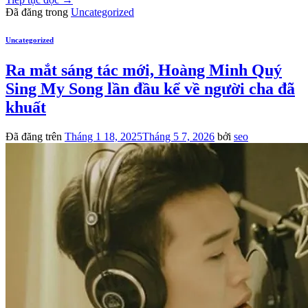
Đã đăng trong
Uncategorized
Uncategorized
Ra mắt sáng tác mới, Hoàng Minh Quý
Sing My Song lần đầu kể về người cha đã
khuất
Đã đăng trên
Tháng 1 18, 2025
Tháng 5 7, 2026
bởi
seo