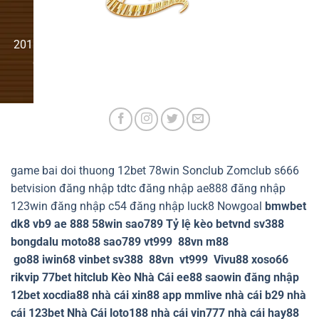
2016 "Sing My Song - Bài Hát Hay Nhất" dựa trên kịch bản
gốc và giấy phép độc quyền của ITV Network (UK).
game bai doi thuong
12bet
78win
Sonclub
Zomclub
s666
betvision
đăng nhập tdtc
đăng nhập ae888
đăng nhập
123win
đăng nhập c54
đăng nhập luck8
Nowgoal
bmwbet
dk8
vb9
ae 888
58win
sao789
Tỷ lệ kèo
betvnd
sv388
bongdalu
moto88
sao789
vt999
88vn
m88
go88
iwin68
vinbet
sv388
88vn
vt999
Vivu88
xoso66
rikvip
77bet
hitclub
Kèo Nhà Cái
ee88
saowin
đăng nhập
12bet
xocdia88
nhà cái xin88
app mmlive
nhà cái b29
nhà
cái 123bet
Nhà Cái loto188
nhà cái vin777
nhà cái hay88