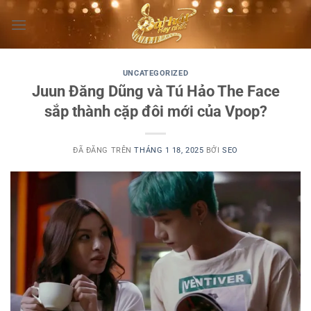
Chuyển
đến
nội
dung
UNCATEGORIZED
Juun Đăng Dũng và Tú Hảo The Face
sắp thành cặp đôi mới của Vpop?
ĐÃ ĐĂNG TRÊN
THÁNG 1 18, 2025
BỞI
SEO