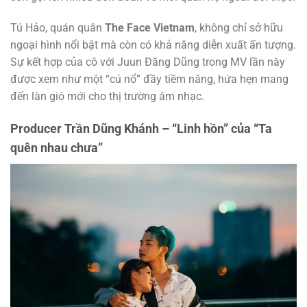
Tú Hảo, quán quân
The Face Vietnam
, không chỉ sở hữu
ngoại hình nổi bật mà còn có khả năng diễn xuất ấn tượng.
Sự kết hợp của cô với Juun Đăng Dũng trong MV lần này
được xem như một “cú nổ” đầy tiềm năng, hứa hẹn mang
đến làn gió mới cho thị trường âm nhạc.
Producer Trần Dũng Khánh – “Linh hồn” của
“Ta
quên nhau chưa”