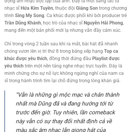
động âm nhạc độc lập của anh. Đây là một sáng tác từ
nhạc sĩ
Hứa Kim Tuyền
, thuộc đội
Giáng Son
trong chương
trình
Sing My Song
. Ca khúc được phối khí bởi producer trẻ
Trần Dũng Khánh
, học trò của nhạc sĩ
Nguyễn Hải Phong
,
mang đến một bản phối mới lạ nhưng vẫn đầy cảm xúc.
Chỉ trong vòng 2 tuần sau khi ra mắt, bài hát đã nhanh
chóng vươn lên vị trí thứ 8 trong bảng xếp hạng
Top ca
khúc được yêu thích
, đồng thời đứng đầu
Playlist được
yêu thích
trên một nền tảng nghe nhạc trực tuyến. Đây là
minh chứng cho sự nỗ lực không ngừng nghỉ của nam ca
sĩ trong hành trình tìm lại chỗ đứng trong lòng khán giả.
“Vẫn là những gì mộc mạc và chân thành
nhất mà Dũng đã và đang hướng tới từ
trước đến giờ. Tuy nhiên, lần comeback
này vẫn có sự thay đổi nhất định cả về
màu sắc âm nhạc lẫn giọng hát của